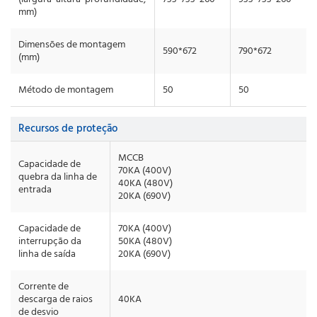
mm)
Dimensões de montagem
590*672
790*672
(mm)
Método de montagem
50
50
Recursos de proteção
MCCB
Capacidade de
70KA (400V)
quebra da linha de
40KA (480V)
entrada
20KA (690V)
Capacidade de
70KA (400V)
interrupção da
50KA (480V)
linha de saída
20KA (690V)
Corrente de
descarga de raios
40KA
de desvio