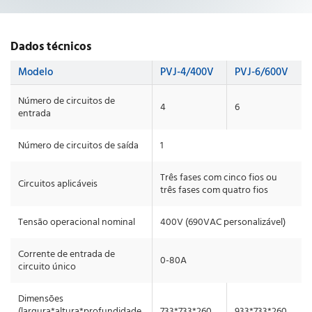
Dados técnicos
Modelo
PVJ-4/400V
PVJ-6/600V
Número de circuitos de
4
6
entrada
Número de circuitos de saída
1
Três fases com cinco fios ou
Circuitos aplicáveis
três fases com quatro fios
Tensão operacional nominal
400V (690VAC personalizável)
Corrente de entrada de
0-80A
circuito único
Dimensões
(largura*altura*profundidade,
733*733*260
933*733*260