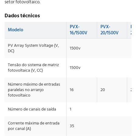
setor fotovoltaico.
Dados técnicos
PVX-
PVX-
PV
Modelo
16/1500V
20/1500V
24
PV Array System Voltage (V,
1500v
DC)
Tensão do sistema de matriz
1500v
fotovoltaica (V, CC)
Número máximo de entradas
paralelas no arranjo
16
20
24
fotovoltaico
Número de canais de saída
1
Corrente máxima de entrada
35
por canal (A)