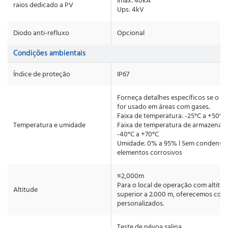
Imax: 40kA
raios dedicado a PV
Ups: 4kV
Diodo anti-refluxo
Opcional
Condições ambientais
Índice de proteção
IP67
Forneça detalhes específicos se o di
for usado em áreas com gases.
Faixa de temperatura: -25°C a +50°C
Temperatura e umidade
Faixa de temperatura de armazenam
-40°C a +70°C
Umidade: 0% a 95% l Sem condensa
elementos corrosivos
≤2,000m
Para o local de operação com altitu
Altitude
superior a 2.000 m, oferecemos co
personalizados.
Teste de névoa salina