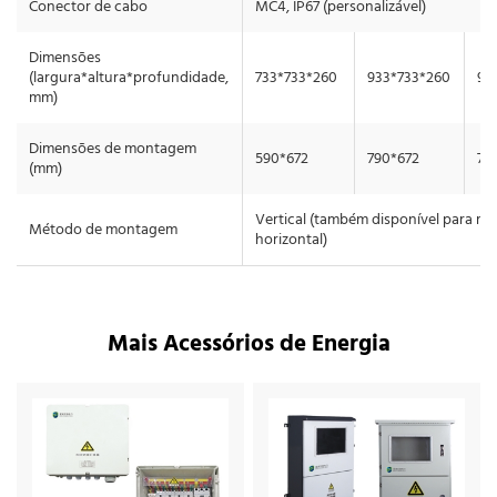
Conector de cabo
MC4, IP67 (personalizável)
Dimensões
(largura*altura*profundidade,
733*733*260
933*733*260
93
mm)
Dimensões de montagem
590*672
790*672
79
(mm)
Vertical (também disponível para 
Método de montagem
horizontal)
Mais Acessórios de Energia