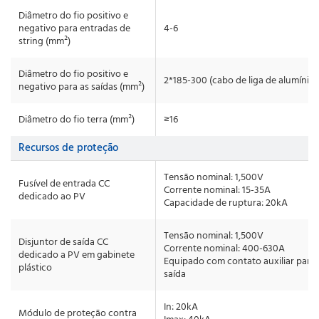
Diâmetro do fio positivo e
negativo para entradas de
4-6
string (mm²)
Diâmetro do fio positivo e
2*185-300 (cabo de liga de alumínio)
negativo para as saídas (mm²)
Diâmetro do fio terra (mm²)
≥16
Recursos de proteção
Tensão nominal: 1,500V
Fusível de entrada CC
Corrente nominal: 15-35A
dedicado ao PV
Capacidade de ruptura: 20kA
Tensão nominal: 1,500V
Disjuntor de saída CC
Corrente nominal: 400-630A
dedicado a PV em gabinete
Equipado com contato auxiliar para 
plástico
saída
In: 20kA
Módulo de proteção contra