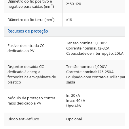
Diâmetro do fio positivo e
2*50-120
negativo para saídas (mm²)
Diâmetro do fio terra (mm²)
≥16
Recursos de proteção
Tensão nominal: 1,000V
Fusível de entrada CC
Corrente nominal: 12-32A
dedicado ao PV
Capacidade de interrupção: 20kA
Disjuntor de saída CC
Tensão nominal: 1,000V
dedicado à energia
Corrente nominal: 125-250A
fotovoltaica em gabinete de
Equipado com contato auxiliar para 
plástico
saída
In: 20kA
Módulo de proteção contra
Imax: 40kA
raios dedicado a PV
Ups: 4kV
Diodo anti-refluxo
Opcional