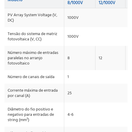
8/1000V
12/1000V
1
PV Array System Voltage (V,
1000V
DC)
Tensão do sistema de matriz
1000V
fotovoltaica (V, CC)
Número máximo de entradas
paralelas no arranjo
8
12
1
fotovoltaico
Número de canais de saída
1
Corrente máxima de entrada
25
por canal (A)
Diâmetro do fio positivo e
negativo para entradas de
4-6
string (mm²)