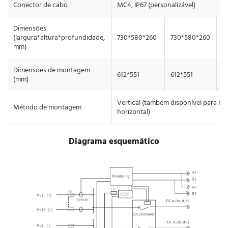
Conector de cabo
MC4, IP67 (personalizável)
Dimensões
(largura*altura*profundidade,
730*580*260
730*580*260
7
mm)
Dimensões de montagem
612*551
612*551
6
(mm)
Vertical (também disponível para 
Método de montagem
horizontal)
Diagrama esquemático