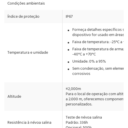
Condições ambientais
Índice de proteção
IP67
Forneça detalhes específicos se 
dispositivo for usado em áreas c
Faixa de temperatura: -25°C a +
Faixa de temperatura de armaz
Temperatura e umidade
-40°C a +70°C
Umidade: 0% a 95%
Sem condensação, sem element
corrosivos
≤2,000m
Para o local de operação com altitud
Altitude
a 2.000 m, oferecemos componente
personalizados.
Teste de névoa salina
Resistência à névoa salina
Padrão: 336h
Opcional: 500h