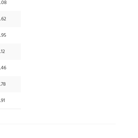
2.08
.62
.95
.12
.46
.78
.91