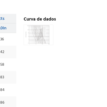
tts
Curva de dados
.0In
.36
.42
.58
.83
.84
.86