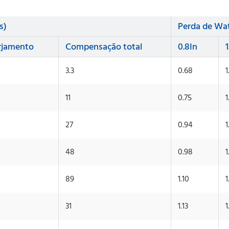
s)
Perda de Wa
rjamento
Compensação total
0.8In
1
3.3
0.68
1
11
0.75
1
27
0.94
1
48
0.98
1
89
1.10
1
31
1.13
1