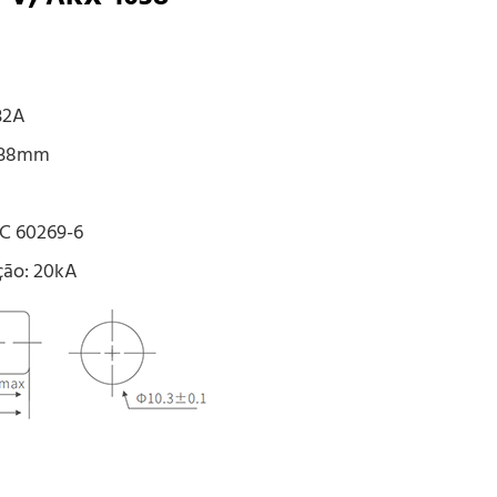
32A
0*38mm
EC 60269-6
ção: 20kA