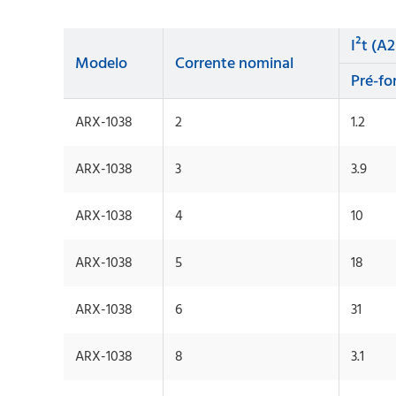
I²t (A2
Modelo
Corrente nominal
Pré-fo
ARX-1038
2
1.2
ARX-1038
3
3.9
ARX-1038
4
10
ARX-1038
5
18
ARX-1038
6
31
ARX-1038
8
3.1