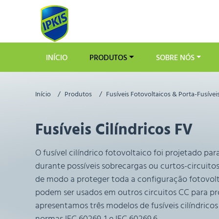
INÍCIO
PRODUTOS
SOBRE NÓS
Início
Produtos
Fusíveis Fotovoltaicos & Porta-Fusívei
Fusíveis Cilíndricos FV
O fusível cilíndrico fotovoltaico foi projetado pa
durante possíveis sobrecargas ou curtos-circuito
de modo a proteger toda a configuração fotovolta
podem ser usados em outros circuitos CC para pr
apresentamos três modelos de fusíveis cilíndric
normas IEC 60269-1 e IEC 60269.6.