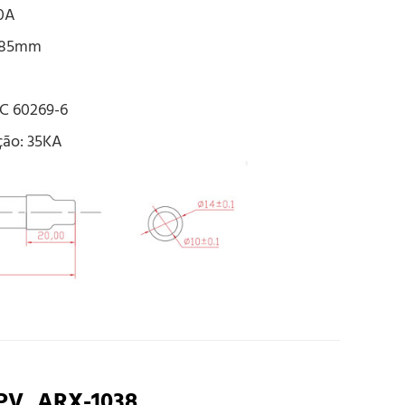
0A
4*85mm
EC 60269-6
ção: 35KA
o PV, ARX-1038