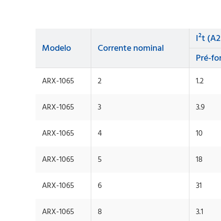
I²t (A2
Modelo
Corrente nominal
Pré-fo
ARX-1065
2
1.2
ARX-1065
3
3.9
ARX-1065
4
10
ARX-1065
5
18
ARX-1065
6
31
ARX-1065
8
3.1