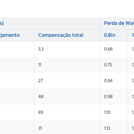
s)
Perda de Wa
rjamento
Compensação total
0.8In
1
3.3
0.68
1
11
0.75
1
27
0.94
1
48
0.98
1
89
1.10
1
31
1.13
1