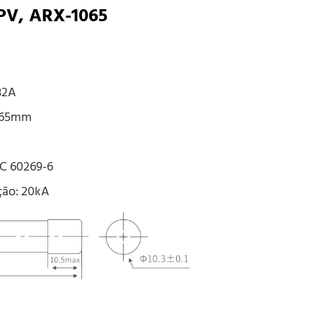
o PV, ARX-1065
32A
0*65mm
EC 60269-6
ção: 20kA