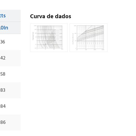
tts
Curva de dados
.0In
.36
.42
.58
.83
.84
.86