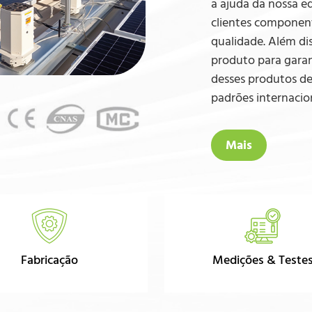
a ajuda da nossa e
clientes component
qualidade. Além di
produto para garan
desses produtos d
padrões internacion
Mais
Fabricação
Medições & Teste